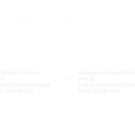
Znajdź nas
 Wastes Solutions
Rozwiązania Susty Wast
ce
Energy
ue du Chapeau Rouge
2, ulica Raymond Chom
0 Vannes (FR)
59610 CZTERY (FR)
Skontaktuj się z nami
Po