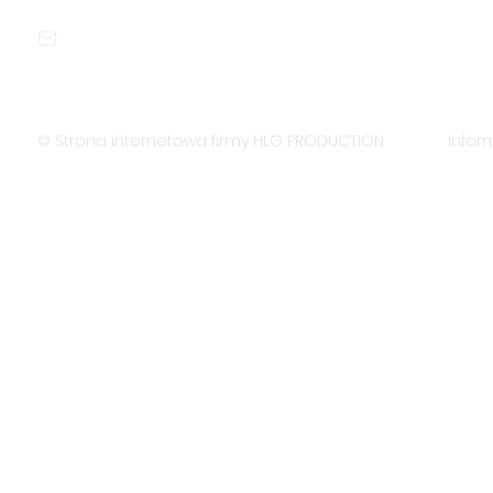
contact@sustywastes.com
Wszyst
© Strona internetowa firmy HLG PRODUCTION
Infor