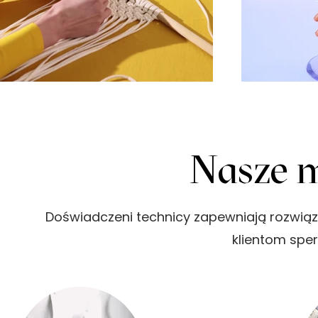
Nasze
m
Doświadczeni technicy zapewniają rozwiąza
klientom spe