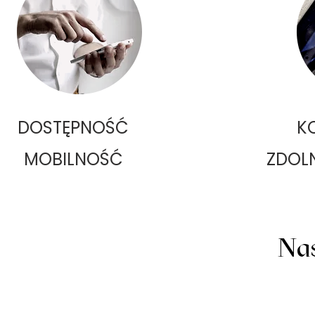
DOSTĘPNOŚĆ
K
MOBILNOŚĆ
ZDOL
Nas