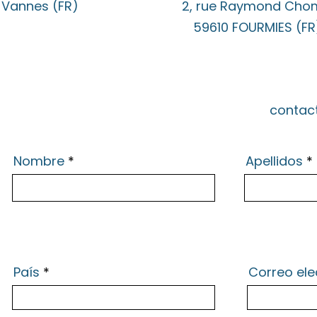
 Vannes (FR)
2, rue Raymond Cho
59610 FOURMIES (FR
contac
Nombre
Apellidos
País
Correo ele