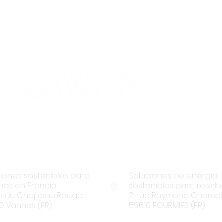
Encuéntranos:
iones sostenibles para
Soluciones de energía
uos en Francia
sostenibles para resid
rue du Chapeau Rouge
2, rue Raymond Chomel
0 Vannes (FR)
59610 FOURMIES (FR)