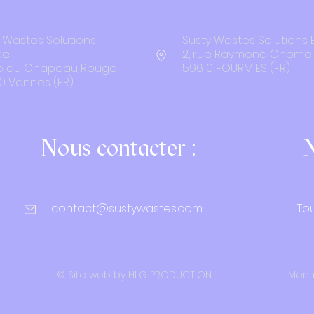
 Wastes Solutions
Susty Wastes Solutions 
ce
2, rue Raymond Chomel
rue du Chapeau Rouge
59610 FOURMIES (FR)
0 Vannes (FR)
Nous contacter :
N
contact@sustywastes.com
Tou
© Site web by HLG PRODUCTION
Ment