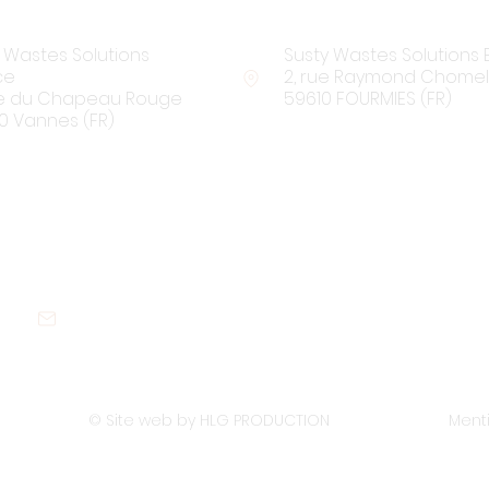
 Wastes Solutions
Susty Wastes Solutions 
ce
2, rue Raymond Chomel
rue du Chapeau Rouge
59610 FOURMIES (FR)
0 Vannes (FR)
Nous contacter :
N
contact@sustywastes.com
Tou
© Site web by HLG PRODUCTION
Ment